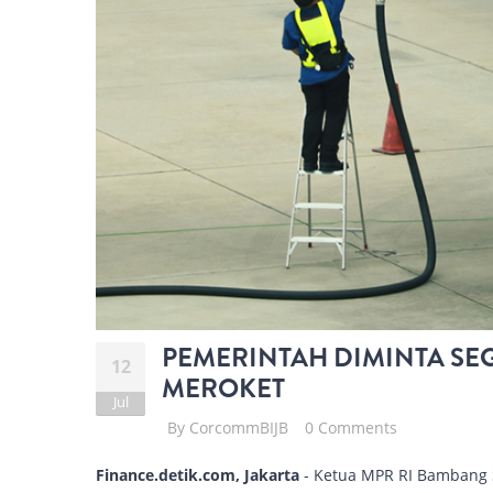
PEMERINTAH DIMINTA SEG
12
MEROKET
Jul
By
CorcommBIJB
0 Comments
Finance.detik.com, Jakarta
- Ketua MPR RI Bambang S