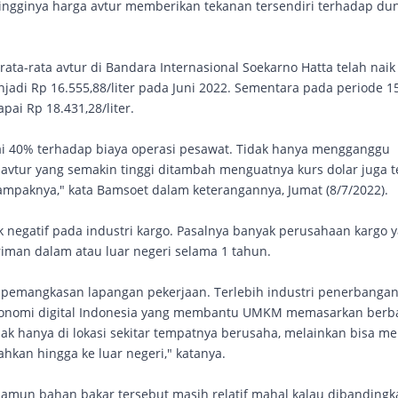
ingginya harga avtur memberikan tekanan tersendiri terhadap du
ata-rata avtur di Bandara Internasional Soekarno Hatta telah naik 
njadi Rp 16.555,88/liter pada Juni 2022. Sementara pada periode 15
pai Rp 18.431,28/liter.
mpai 40% terhadap biaya operasi pesawat. Tidak hanya mengganggu
vtur yang semakin tinggi ditambah menguatnya kurs dolar juga t
mpaknya," kata Bamsoet dalam keterangannya, Jumat (8/7/2022).
negatif pada industri kargo. Pasalnya banyak perusahaan kargo 
iman dalam atau luar negeri selama 1 tahun.
pemangkasan lapangan pekerjaan. Terlebih industri penerbangan
onomi digital Indonesia yang membantu UMKM memasarkan berb
ak hanya di lokasi sekitar tempatnya berusaha, melainkan bisa m
hkan hingga ke luar negeri," katanya.
amun bahan bakar tersebut masih relatif mahal kalau dibandingk