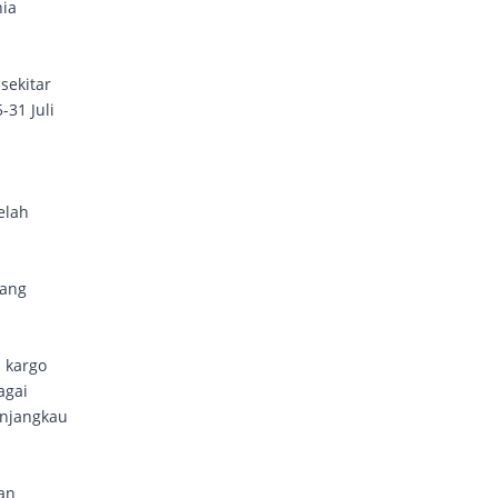
nia
sekitar
-31 Juli
elah
yang
 kargo
agai
enjangkau
an