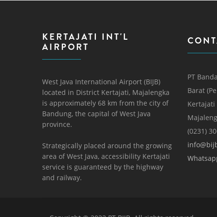
KERTAJATI INT'L
CONT
AIRPORT
PT Banda
West Java International Airport (BIJB)
Barat (P
located in District Kertajati, Majalengka
is approximately 68 km from the city of
Kertajati
Bandung, the capital of West Java
Majaleng
province.
(0231) 3
info@bijb
Strategically placed around the growing
area of ​​West Java, accessibility Kertajati
Whatsap
service is guaranteed by the highway
and railway.