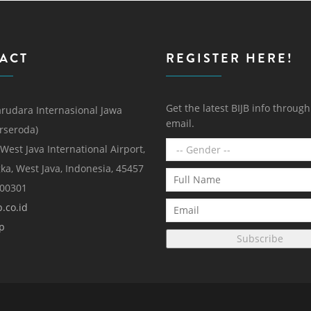
ACT
REGISTER HERE!
Get the latest BIJB info throug
rudara Internasional Jawa
email.
erseroda)
 West Java International Airport,
ka, West Java, Indonesia, 45457
000301
.co.id
p
Subscribe