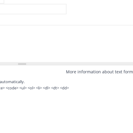
More information about text form
automatically.
> <code> <ul> <ol> <li> <dl> <dt> <dd>