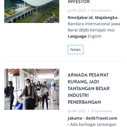
INVESTOR
Jul 04, 2022
/
0 Comments
Rmoljabar.id, Majalengka
-
Bandara Internasional Jawa
Barat (BIJB) Kertajati mul
Language
English
News
ARMADA PESAWAT
KURANG, JADI
TANTANGAN BESAR
INDUSTRI
PENERBANGAN
Jul 04, 2022
/
0 Comments
Jakarta - detikTravel.com
-
Ada berbagai tantangan