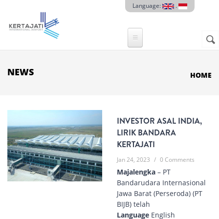
Skip to main content
Language:
.
Sear
SE
F
NEWS
HOME
INVESTOR ASAL INDIA,
LIRIK BANDARA
KERTAJATI
Jan 24, 2023
/
0 Comments
Majalengka
– PT
Bandarudara Internasional
Jawa Barat (Perseroda) (PT
BIJB) telah
Language
English