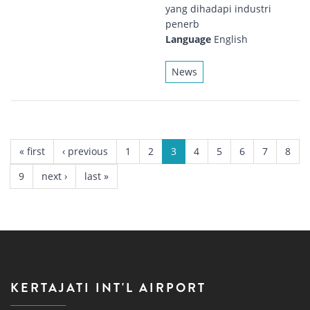
yang dihadapi industri
penerb
Language
English
News
PAGES
« first
‹ previous
1
2
3
4
5
6
7
8
9
next ›
last »
KERTAJATI INT'L AIRPORT