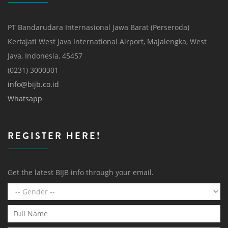
PT Bandarudara Internasional Jawa Barat (Perseroda)
Kertajati West Java International Airport, Majalengka, West
Java, Indonesia, 45457
(0231) 3000301
info@bijb.co.id
Whatsapp
REGISTER HERE!
Get the latest BIJB info through your email.