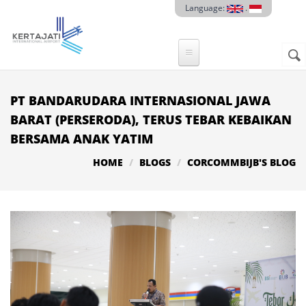
Skip to main content
Language:
.
Sear
SE
F
PT BANDARUDARA INTERNASIONAL JAWA
BARAT (PERSERODA), TERUS TEBAR KEBAIKAN
BERSAMA ANAK YATIM
HOME
BLOGS
CORCOMMBIJB'S BLOG