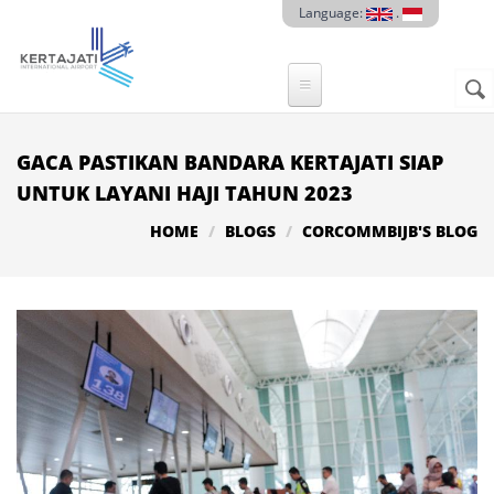
Skip to main content
Language:
.
Sear
SE
F
GACA PASTIKAN BANDARA KERTAJATI SIAP
UNTUK LAYANI HAJI TAHUN 2023
HOME
BLOGS
CORCOMMBIJB'S BLOG