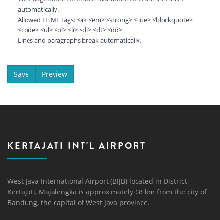
automatically.
Allowed HTML tags: <a> <em> <strong> <cite> <blockquote>
<code> <ul> <ol> <li> <dl> <dt> <dd>
Lines and paragraphs break automatically.
KERTAJATI INT'L AIRPORT
West Java International Airport (BIJB) located in District
Kertajati, Majalengka is approximately 68 km from the city of
Bandung, the capital of West Java province.