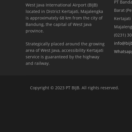
PT Banda
West Java International Airport (BIJB)
Barat (P
located in District Kertajati, Majalengka
is approximately 68 km from the city of
Kertajati
Bandung, the capital of West Java
Majaleng
province.
(0231) 3
info@bijb
Strategically placed around the growing
area of ​​West Java, accessibility Kertajati
Whatsap
service is guaranteed by the highway
and railway.
Copyright © 2023 PT BIJB. All rights reserved.