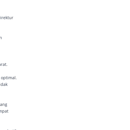
irektur
n
rat.
 optimal.
idak
tang
mpat