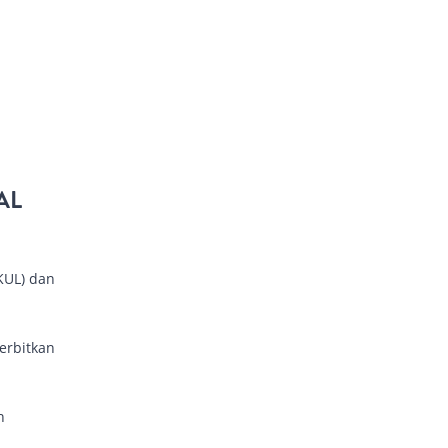
AL
KUL) dan
erbitkan
n