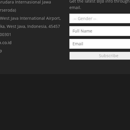
Get the latest BIJB info throug
rudara Internasional Jawa
email.
erseroda)
 West Java International Airport,
ka, West Java, Indonesia, 45457
000301
.co.id
p
Subscribe