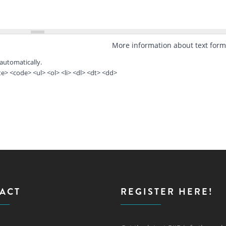
More information about text form
automatically.
> <code> <ul> <ol> <li> <dl> <dt> <dd>
ACT
REGISTER HERE!