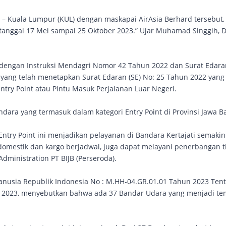
T) – Kuala Lumpur (KUL) dengan maskapai AirAsia Berhard tersebut,
tanggal 17 Mei sampai 25 Oktober 2023.” Ujar Muhamad Singgih, D
i dengan Instruksi Mendagri Nomor 42 Tahun 2022 dan Surat Edara
yang telah menetapkan Surat Edaran (SE) No: 25 Tahun 2022 yang
ntry Point atau Pintu Masuk Perjalanan Luar Negeri.
dara yang termasuk dalam kategori Entry Point di Provinsi Jawa Ba
Entry Point ini menjadikan pelayanan di Bandara Kertajati semakin
domestik dan kargo berjadwal, juga dapat melayani penerbangan t
Administration PT BIJB (Perseroda).
nusia Republik Indonesia No : M.HH-04.GR.01.01 Tahun 2023 Ten
t 2023, menyebutkan bahwa ada 37 Bandar Udara yang menjadi te